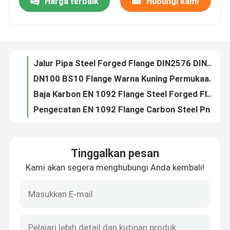
Harga terbaik
Hubungi kami
Jalur Pipa Steel Forged Flange DIN2576 DIN2502 PN10 PN16
DN100 BS10 Flange Warna Kuning Permukaan Lukisan Minyak Anti Karat
Wisata pabrik
Baja Karbon EN 1092 Flange Steel Forged Flange Untuk Industri Dirgantara
Pengecatan EN 1092 Flange Carbon Steel Pn16 Flange Standard
Kontrol kualitas
1/2 "-60" Flensa Baja Karbon Tempa CLASS150 CLASS300
DN15-DN2000 ANSI Flange Pipa Baja Karbon Ditempa Flange Weld
Hubungi kami
HANGXIN Pn16 Flensa Stainless Steel CLASS150 untuk industri Petrokimia
Flange Pipa Baja Standar ANSI ASME Class150 Black Painting
PN10 PN16 BS 4504 Slip Tempa Flange Pada Flange Leher Las
Quote request suatu
Pn10 Pn16 Slip On Gost Flensa Standar Baja Karbon Dn15-Dn2000
Tinggalkan pesan
Flange Pipa DIN Wajah Datar Ansi B16.5 Flange Stainless Steel 316l
Flensa Pipa Baja
Kami akan segera menghubungi Anda kembali!
ANSI ASME B16.5 Flensa Pipa Baja Karbon CLASS600 CLASS900 CLASS2500
Flensa Pipa Baja HANGXIN CLASS300 DN100 Selipkan Pada Flensa Wajah yang Diangkat
Flensa Pipa DIN
Ansi Class300 Dn100 Baja Berulir Flange Clear Lacquer
ANSI CLASS300 DN100 FLANGE LEHER WELD MENGANGKAT FLANGE BAJA WAJAH
Flensa Pipa ANSI