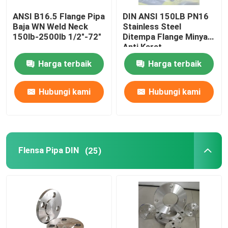
ANSI B16.5 Flange Pipa
DIN ANSI 150LB PN16
Fitting Pipa Siku
Baja WN Weld Neck
Stainless Steel
150lb-2500lb 1/2"-72"
Ditempa Flange Minyak
Anti Karat,
Tutup Fitting Pipa
Harga terbaik
Harga terbaik
Tee Fitting Pipa
Hubungi kami
Hubungi kami
Peredam Fitting Pipa
Flensa Pipa DIN
(25)
Pipa Baja Karbon