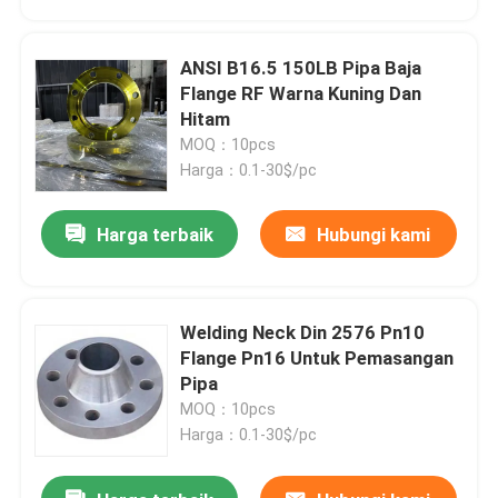
ANSI B16.5 150LB Pipa Baja
Flange RF Warna Kuning Dan
Hitam
MOQ：10pcs
Harga：0.1-30$/pc
Harga terbaik
Hubungi kami
Welding Neck Din 2576 Pn10
Rumah
Flange Pn16 Untuk Pemasangan
Pipa
MOQ：10pcs
Produk
Harga：0.1-30$/pc
Tentang kita