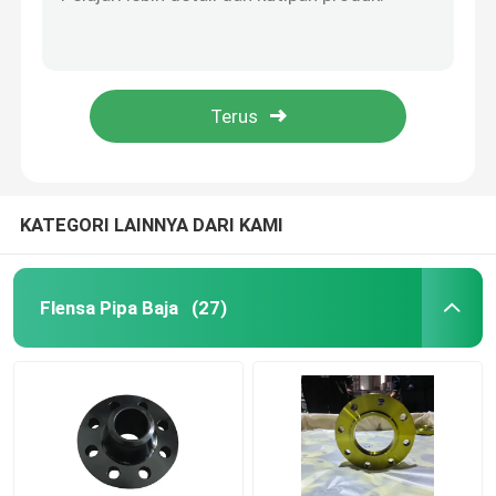
Bentuk Bulat 20 Inci Flange Baja Karbon DN15mm-DN1800mm
Carbon / Stainless Steel Flange Type Wn forged pipe flange
Flensa Standar GOST
Flange Pipa Baja Galvanis 6 Inci Ditempa Untuk Konstruksi
MS 1.5D Carbon Steel Buttweld Fittings Radius Panjang Ditempa
BS 4504 Flange
Fitting Pipa 90 Derajat Siku ASME B16.9 A234 SCH 40 STD
EN 1092 Flange
KATEGORI LAINNYA DARI KAMI
Flange JIS B2220
Flensa Pipa Baja
(27)
Perlengkapan Pipa Baja Karbon
Flensa Baja Tahan Karat
Perlengkapan Pipa Stainless Steel