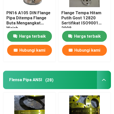
PN16 A105 DIN Flange
Flange Tempa Hitam
Pipa Ditempa Flange
Putih Gost 12820
Buta Mengangkat
Sertifikat ISO9001
Wajah
2008
Harga terbaik
Harga terbaik
Hubungi kami
Hubungi kami
Flensa Pipa ANSI
(28)