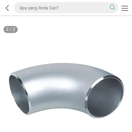
2
/
2