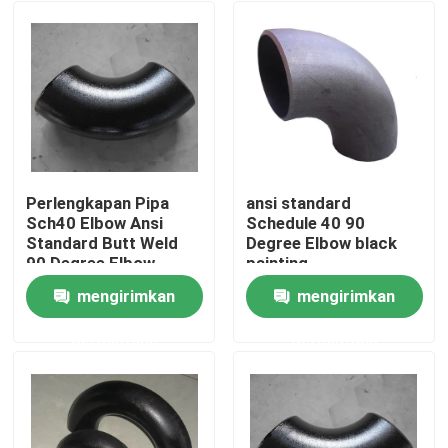
Perlengkapan Pipa
ansi standard
Sch40 Elbow Ansi
Schedule 40 90
Standard Butt Weld
Degree Elbow black
90 Degree Elbow
painting
mengirimkan
mengirimkan
Rumah
permintaan
permintaan
Produk
Tentang kita