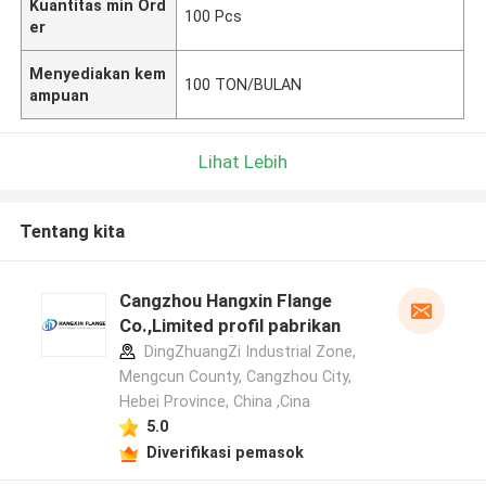
Kuantitas min Ord
100 Pcs
er
Menyediakan kem
100 TON/BULAN
ampuan
Lihat Lebih
Tentang kita
Cangzhou Hangxin Flange
Co.,Limited profil pabrikan
DingZhuangZi Industrial Zone,
Mengcun County, Cangzhou City,
Hebei Province, China ,Cina
5.0
Diverifikasi pemasok