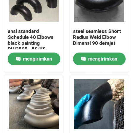
Wisata pabrik
ansi standard
steel seamless Short
Kontrol kualitas
Schedule 40 Elbows
Radius Weld Elbow
black painting
Dimensi 90 derajat
DIN2505, JIS/KS
Hubungi kami
Standard
mengirimkan
mengirimkan
permintaan
permintaan
Quote request suatu
Flensa Pipa Baja
Flensa Pipa DIN
Flensa Pipa ANSI