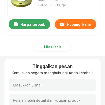
Harga：0.1-30$/pc
Flange JIS B2220
Harga terbaik
Hubungi kami
Perlengkapan Pipa Baja Karbon
Flensa Baja Tahan Karat
Lihat Lebih
Perlengkapan Pipa Stainless Steel
Tinggalkan pesan
Fitting Pipa Siku
Kami akan segera menghubungi Anda kembali!
Tutup Fitting Pipa
Tee Fitting Pipa