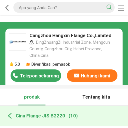
Cangzhou Hangxin Flange Co.,Limited
DingZhuangZi Industrial Zone, Mengcun
County, Cangzhou City, Hebei Province,
China,Cina
5.0
Diverifikasi pemasok
Telepon sekarang
Hubungi kami
produk
Tentang kita
Cina Flange JIS B2220
(10)