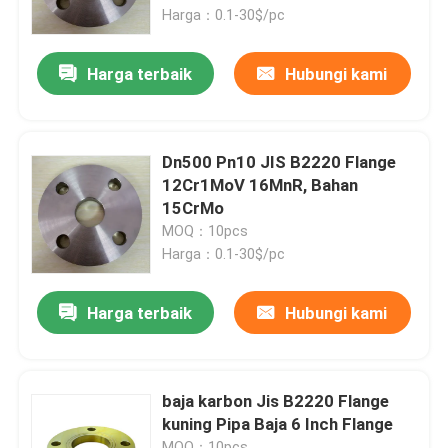
Harga：0.1-30$/pc
Produk
Harga terbaik
Hubungi kami
Flensa Pipa Baja
Dn500 Pn10 JIS B2220 Flange
Flensa Pipa DIN
12Cr1MoV 16MnR, Bahan
15CrMo
MOQ：10pcs
Flensa Pipa ANSI
Harga：0.1-30$/pc
Flensa Standar GOST
Harga terbaik
Hubungi kami
BS 4504 Flange
baja karbon Jis B2220 Flange
kuning Pipa Baja 6 Inch Flange
EN 1092 Flange
MOQ：10pcs