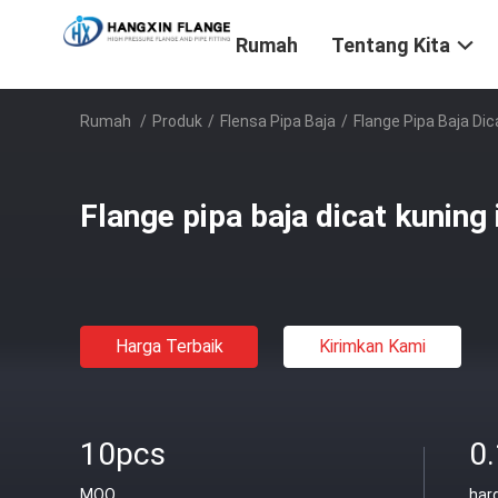
Rumah
Tentang Kita
Rumah
/
Produk
/
Flensa Pipa Baja
/
Flange Pipa Baja Dica
Flange pipa baja dicat kuning 
Harga Terbaik
Kirimkan Kami
10pcs
0
MOQ
har