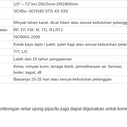
1/2''—72''inci DN15mm-DN1800mm
SCH5s--SCH160 STD XS XXS
Minyak tahan karat, dicat hitam atau sesuai kebutuhan pelang
elan
RF, FF, FM, M, TG, RJ,RTJ
ISO9001-2008
Kotak kayu lapis / palet, palet baja atau sesuai kebutuhan pel
KIRIMKAN
T/T, L/C
Lebih dari 15 tahun pengalaman
Kimia, minyak bumi, tenaga listrik, pemeliharaan air, farmasi,
boiler, kapal, dll
Biasanya 15-25 hari atau sesuai kebutuhan pelanggan
ambungan antar ujung pipa;
Itu juga dapat digunakan untuk kone