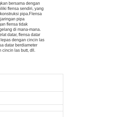
angkan bersama dengan
ki flensa sendiri, yang
onstruksi pipa.
Flensa
jaringan pipa
an flensa tidak
ergelang di mana-mana.
at datar, flensa datar
a lepas dengan cincin las
nsa datar berdiameter
incin las butt, dll.