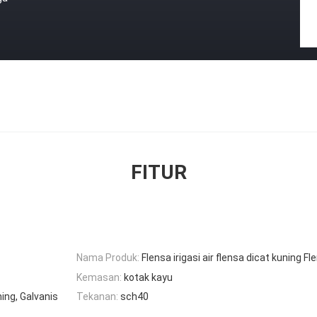
FITUR
Nama Produk:
Flensa irigasi air flensa dicat kuning F
Kemasan:
kotak kayu
ing, Galvanis
Tekanan:
sch40