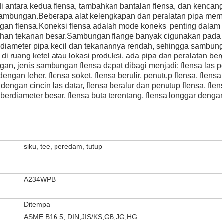
 di antara kedua flensa, tambahkan bantalan flensa, dan kenc
sambungan.
Beberapa alat kelengkapan dan peralatan pipa memili
an flensa.
Koneksi flensa adalah mode koneksi penting dalam k
han tekanan besar.
Sambungan flange banyak digunakan pada 
diameter pipa kecil dan tekanannya rendah, sehingga sambung
di ruang ketel atau lokasi produksi, ada pipa dan peralatan b
, jenis sambungan flensa dapat dibagi menjadi: flensa las pel
dengan leher, flensa soket, flensa berulir, penutup flensa, flens
r dengan cincin las datar, flensa beralur dan penutup flensa, fle
i berdiameter besar, flensa buta terentang, flensa longgar dengan c
Tinggalkan pesan
Kami akan segera menghubungi Anda
siku, tee, peredam, tutup
kembali!
A234WPB
Ditempa
ASME B16.5, DIN,JIS/KS,GB,JG,HG