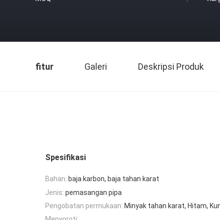
fitur
Galeri
Deskripsi Produk
Spesifikasi
Bahan:
baja karbon, baja tahan karat
Jenis:
pemasangan pipa
Pengobatan permukaan:
Minyak tahan karat, Hitam, Kun
Menyoroti: