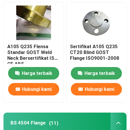
Flange JIS B2220
Perlengkapan Pipa Baja Karbon
A105 Q235 Flensa
Sertifikat A105 Q235
Flensa Baja Tahan Karat
Standar GOST Weld
CT20 Blind GOST
Neck Bersertifikat ISO
Flange ISO9001-2008
CE ABS
Perlengkapan Pipa Stainless Steel
Harga terbaik
Harga terbaik
Fitting Pipa Siku
Hubungi kami
Hubungi kami
Tutup Fitting Pipa
BS 4504 Flange
(11)
Tee Fitting Pipa