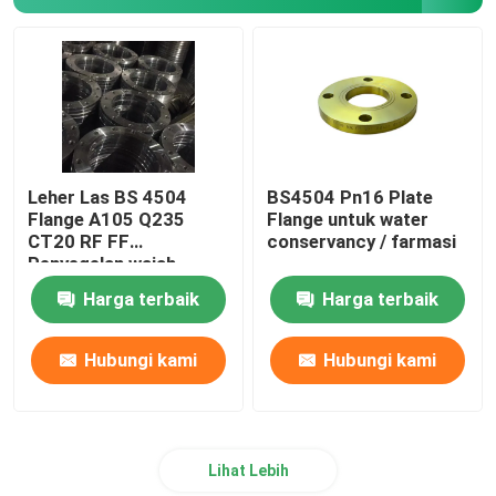
Peredam Fitting Pipa
Pipa Baja Karbon
Leher Las BS 4504
BS4504 Pn16 Plate
Flange A105 Q235
Flange untuk water
CT20 RF FF
conservancy / farmasi
Penyegelan wajah
Harga terbaik
Harga terbaik
Hubungi kami
Hubungi kami
Lihat Lebih