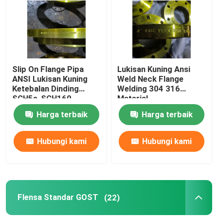
Produk
Flensa Pipa Baja
Slip On Flange Pipa
Lukisan Kuning Ansi
ANSI Lukisan Kuning
Weld Neck Flange
Ketebalan Dinding
Welding 304 316
Flensa Pipa DIN
SCH5s-SCH160
Material
Harga terbaik
Harga terbaik
Flensa Pipa ANSI
Hubungi kami
Hubungi kami
Flensa Standar GOST
BS 4504 Flange
Flensa Standar GOST
(22)
EN 1092 Flange