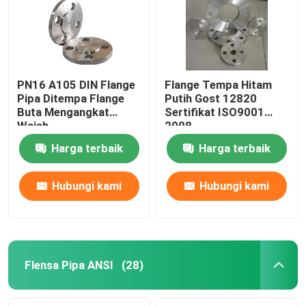
PN16 A105 DIN Flange
Flange Tempa Hitam
Pipa Ditempa Flange
Putih Gost 12820
Buta Mengangkat
Sertifikat ISO9001
Wajah
2008
Harga terbaik
Harga terbaik
Hubungi kami
Hubungi kami
Rumah
Tentang kita
Flensa Pipa ANSI
(28)
Kontak