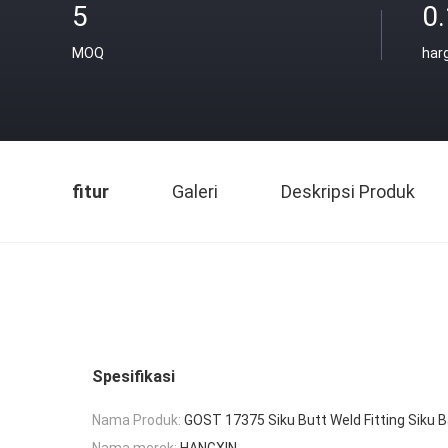
5
0
MOQ
har
fitur
Galeri
Deskripsi Produk
Spesifikasi
Nama Produk:
GOST 17375 Siku Butt Weld Fitting Siku 
Nama merek:
HANGXIN