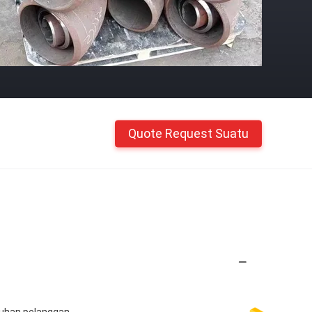
Quote Request Suatu
tuhan pelanggan