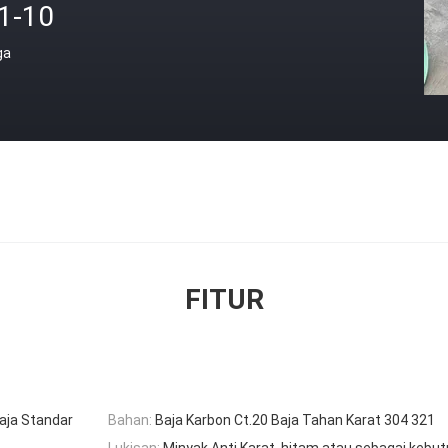
.1-10
ga
FITUR
Baja Standar
Bahan:
Baja Karbon Ct.20 Baja Tahan Karat 304 321
Lukisan:
Minyak Anti Karat, hitam atau sebagai kebu