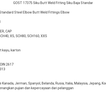
GOST 17375 Siku Butt Weld Fitting Siku Baja Standar
andard Steel Elbow Butt Weld Fittings Elbow
N
CER, CAP
 SCH40, XS, SCH80, SCH160, XXS
t kayu, karton
Tinggalkan pesan
Kami akan segera menghubungi Anda
 DIN 2617
2313
kembali!
Kanada, Jerman, Spanyol, Belanda, Rusia, Italia, Malaysia, Jepang, K
nangkan pujian dan kepercayaan dari pelanggan