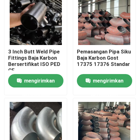
Produk
Flensa Pipa Baja
3 Inch Butt Weld Pipe
Pemasangan Pipa Siku
Flensa Pipa DIN
Fittings Baja Karbon
Baja Karbon Gost
Bersertifikat ISO PED
17375 17376 Standar
CE
Flensa Pipa ANSI
mengirimkan
mengirimkan
permintaan
permintaan
Flensa Standar GOST
BS 4504 Flange
EN 1092 Flange