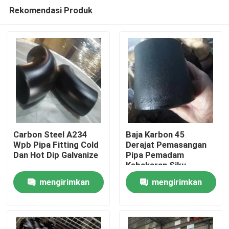
Rekomendasi Produk
Carbon Steel A234
Baja Karbon 45
Wpb Pipa Fitting Cold
Derajat Pemasangan
Dan Hot Dip Galvanize
Pipa Pemadam
Rumah
Kebakaran Siku
mengirimkan
mengirimkan
Tentang kita
permintaan
permintaan
Kontak