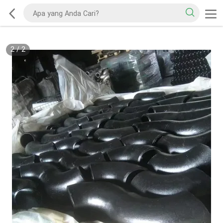
2
/
2