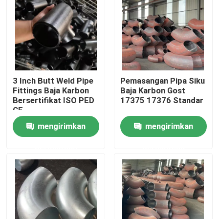
Produk
Flensa Pipa Baja
3 Inch Butt Weld Pipe
Pemasangan Pipa Siku
Flensa Pipa DIN
Fittings Baja Karbon
Baja Karbon Gost
Bersertifikat ISO PED
17375 17376 Standar
CE
Flensa Pipa ANSI
mengirimkan
mengirimkan
permintaan
permintaan
Flensa Standar GOST
BS 4504 Flange
EN 1092 Flange