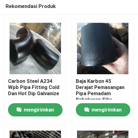
Rekomendasi Produk
Carbon Steel A234
Baja Karbon 45
Wpb Pipa Fitting Cold
Derajat Pemasangan
Dan Hot Dip Galvanize
Pipa Pemadam
Rumah
Kebakaran Siku
mengirimkan
mengirimkan
Tentang kita
permintaan
permintaan
Kontak