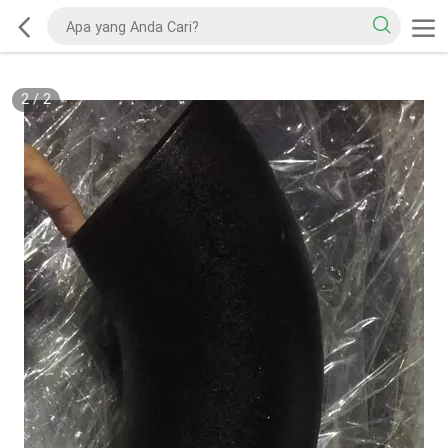
2
/
2