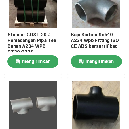
Standar GOST 20 #
Baja Karbon Sch40
Pemasangan Pipa Tee
A234 Wpb Fitting ISO
Bahan A234 WPB
CE ABS bersertifikat
CT20 Q235
mengirimkan
mengirimkan
permintaan
permintaan
Rumah
Produk
Tentang kita