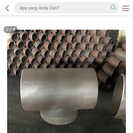
2
/
4