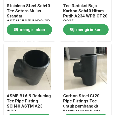
Stainless Steel Sch40
Tee Reduksi Baja
Tee Setara Mulus
Karbon Sch40 Hitam
Wisata pabrik
Standar
Putih A234 WPB CT20
ASTM/JIS/DIN/BS/GB
Q235
mengirimkan
mengirimkan
Kontrol kualitas
permintaan
permintaan
Hubungi kami
Quote request suatu
Flensa Pipa Baja
ASME B16.9 Reducing
Carbon Steel Ct20
Flensa Pipa DIN
Tee Pipe Fitting
Pipe Fittings Tee
SCH40 ASTM A23
untuk pembangkit
WPB
listrik tenaga kimia
Flensa Pipa ANSI