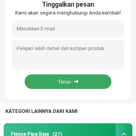
Tinggalkan pesan
Kami akan segera menghubungi Anda kembali!
Wisata pabrik
Kontrol kualitas
Hubungi kami
Quote request suatu
Flensa Pipa Baja
KATEGORI LAINNYA DARI KAMI
Flensa Pipa DIN
Flensa Pipa ANSI
Flensa Pipa Baja
(27)