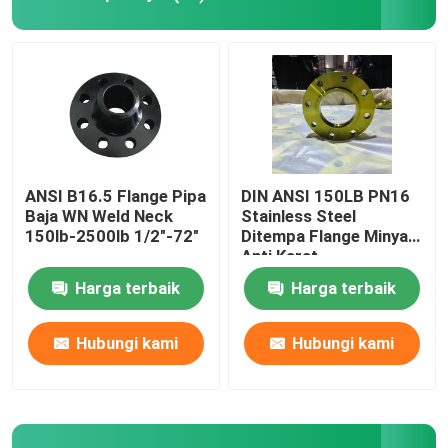
Flensa Standar GOST
BS 4504 Flange
EN 1092 Flange
ANSI B16.5 Flange Pipa
DIN ANSI 150LB PN16
Baja WN Weld Neck
Stainless Steel
150lb-2500lb 1/2"-72"
Ditempa Flange Minyak
Flange JIS B2220
Anti Karat,
Harga terbaik
Harga terbaik
Perlengkapan Pipa Baja Karbon
Hubungi kami
Hubungi kami
Flensa Baja Tahan Karat
Perlengkapan Pipa Stainless Steel