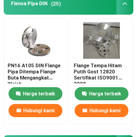
Flensa Pipa DIN
(25)
Fitting Pipa Siku
Tutup Fitting Pipa
Tee Fitting Pipa
PN16 A105 DIN Flange
Flange Tempa Hitam
Pipa Ditempa Flange
Putih Gost 12820
Peredam Fitting Pipa
Buta Mengangkat
Sertifikat ISO9001
Wajah
2008
Pipa Baja Karbon
Harga terbaik
Harga terbaik
Hubungi kami
Hubungi kami